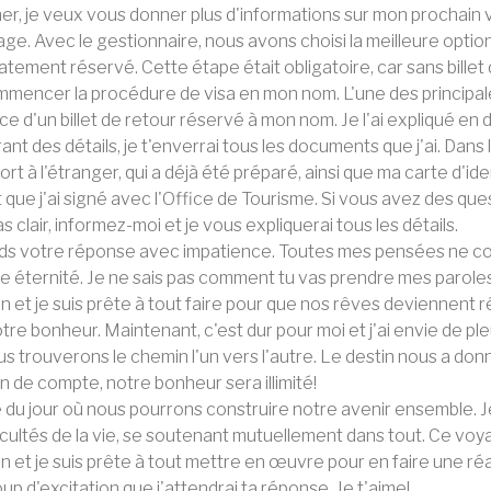
r, je veux vous donner plus d'informations sur mon prochain vo
ge. Avec le gestionnaire, nous avons choisi la meilleure opti
tement réservé. Cette étape était obligatoire, car sans bille
mencer la procédure de visa en mon nom. L'une des principales
e d'un billet de retour réservé à mon nom. Je l'ai expliqué en 
ant des détails, je t'enverrai tous les documents que j'ai. Dans
rt à l'étranger, qui a déjà été préparé, ainsi que ma carte d'iden
 que j'ai signé avec l'Office de Tourisme. Si vous avez des qu
as clair, informez-moi et je vous expliquerai tous les détails.
nds votre réponse avec impatience. Toutes mes pensées ne co
e éternité. Je ne sais pas comment tu vas prendre mes paroles
et je suis prête à tout faire pour que nos rêves deviennent réa
tre bonheur. Maintenant, c'est dur pour moi et j'ai envie de ple
s trouverons le chemin l'un vers l'autre. Le destin nous a donn
in de compte, notre bonheur sera illimité!
 du jour où nous pourrons construire notre avenir ensemble. J
ficultés de la vie, se soutenant mutuellement dans tout. Ce voy
et je suis prête à tout mettre en œuvre pour en faire une réali
p d'excitation que j'attendrai ta réponse. Je t'aime!