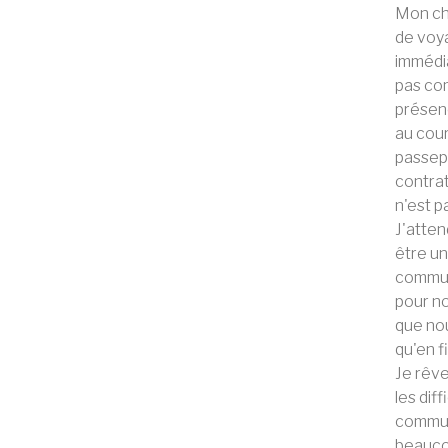
Mon che
de voya
immédia
pas com
présenc
au cour
passepo
contrat
n'est p
J'atte
être un
commun 
pour no
que nou
qu'en f
Je rêve
les dif
commun 
beaucou