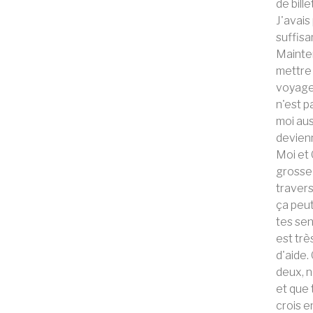
de bill
J'avais
suffisa
Mainten
mettre 
voyage.
n'est p
moi aus
devienn
Moi et 
grosse 
travers
ça peut
tes sen
est trè
d'aide.
deux, n
et que 
crois e