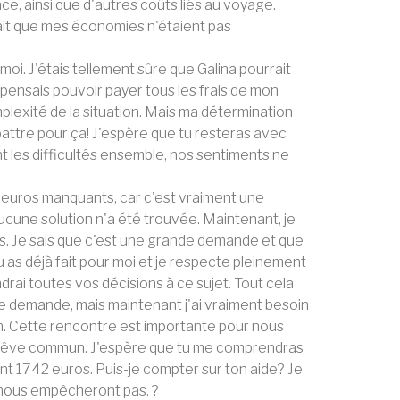
ance, ainsi que d'autres coûts liés au voyage.
ait que mes économies n'étaient pas
 moi. J'étais tellement sûre que Galina pourrait
 pensais pouvoir payer tous les frais de mon
plexité de la situation. Mais ma détermination
battre pour ça! J'espère que tu resteras avec
nt les difficultés ensemble, nos sentiments ne
2 euros manquants, car c'est vraiment une
cune solution n'a été trouvée. Maintenant, je
ss. Je sais que c'est une grande demande et que
tu as déjà fait pour moi et je respecte pleinement
drai toutes vos décisions à ce sujet. Tout cela
elle demande, mais maintenant j'ai vraiment besoin
ion. Cette rencontre est importante pour nous
re rêve commun. J'espère que tu me comprendras
t 1742 euros. Puis-je compter sur ton aide? Je
e nous empêcheront pas. ?