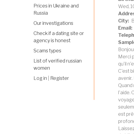
Prices in Ukraine and
Wed, 1
Russia
Addre
City
B
Our investigations
Email
Check if a dating site or
Telep
agency is honest
Sample
Bonjour
Scams types
Merci p
List of verified russian
qu'il n
women
C'est b
Log in
|
Register
avenir.
Quand n
l'aide.
voyage.
seuleme
est prê
profon
Laissez