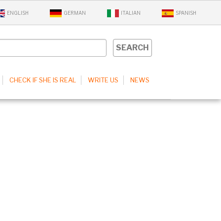
ENGLISH
GERMAN
ITALIAN
SPANISH
CHECK IF SHE IS REAL
WRITE US
NEWS