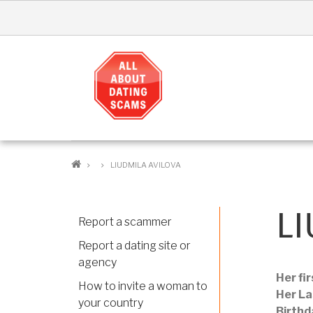
Skip
to
main
content
BREADCRUMB
LIUDMILA AVILOVA
LI
Report a scammer
Report a dating site or
agency
Her fi
How to invite a woman to
Her L
your country
Birthd