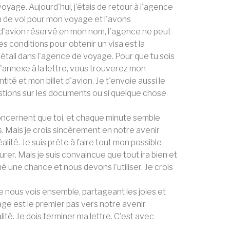
yage. Aujourd'hui, j'étais de retour à l'agence
on de vol pour mon voyage et l'avons
t d'avion réservé en mon nom, l'agence ne peut
 conditions pour obtenir un visa est la
détail dans l'agence de voyage. Pour que tu sois
 l'annexe à la lettre, vous trouverez mon
tité et mon billet d'avion. Je t'envoie aussi le
estions sur les documents ou si quelque chose
ncernent que toi, et chaque minute semble
. Mais je crois sincèrement en notre avenir
lité. Je suis prête à faire tout mon possible
urer. Mais je suis convaincue que tout ira bien et
é une chance et nous devons l'utiliser. Je crois
e nous vois ensemble, partageant les joies et
age est le premier pas vers notre avenir
té. Je dois terminer ma lettre. C'est avec