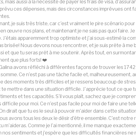
ets, mais aussi à la nécessité de payer les frais de visa, d'assur
 prévu ces dépenses, mais des circonstances imprévues ont f
ntes.
ant, je suis très triste, car c'est vraiment le pire scénario pour
en œuvre nos plans, et maintenant je ne sais pas quoi faire. Je
 J'étais apparemment trop optimiste et j'ai sous-estimé la com
as brisée! Nous devons nous rencontrer, et je suis prête à me 
si et que tu seras prêt à me soutenir. Après tout, en surmonta
ent que plus forts! ❤️
Galina avons réfléchi à différentes façons de trouver les 174
somme. Ce n'est pas une tâche facile et, malheureusement, au
e des moments très difficiles et je ressens beaucoup de stre
 te mettre dans une situation difficile. J'apprécie tout ce que 
timents et tes capacités. S'il vous plaît, sachez que je compren
s difficile pour moi. Ce n'est pas facile pour moi de faire une t
 On dirait que tu es le seul à pouvoir m'aider dans cette situat
ous avons tous les deux le désir d'être ensemble. C'est not
tu m'aideras. Comme je l'ai mentionné, il me manque exactemen
n nos sentiments et j'espère que les difficultés financières n