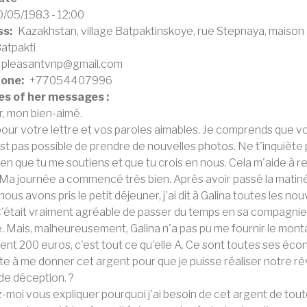
0/05/1983 - 12:00
ss
Kazakhstan, village Batpaktinskoye, rue Stepnaya, maison
atpakti
pleasantvnp@gmail.com
hone
+77054407996
s of her messages :
, mon bien-aimé.
our votre lettre et vos paroles aimables. Je comprends que vot
'est pas possible de prendre de nouvelles photos. Ne t'inquiète 
ien que tu me soutiens et que tu crois en nous. Cela m'aide à r
 Ma journée a commencé très bien. Après avoir passé la matinée 
ous avons pris le petit déjeuner, j'ai dit à Galina toutes les 
 C'était vraiment agréable de passer du temps en sa compagnie
 Mais, malheureusement, Galina n'a pas pu me fournir le monta
nt 200 euros, c'est tout ce qu'elle A. Ce sont toutes ses éco
te à me donner cet argent pour que je puisse réaliser notre rê
de déception. ?
-moi vous expliquer pourquoi j'ai besoin de cet argent de tou