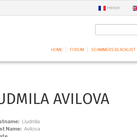
FRENCH
MAIN
HOME
FORUM
SCAMMERS BLACKLIST
NAVIGATION
EN
UDMILA AVILOVA
rstname
Liudmila
ast Name
Avilova
ate