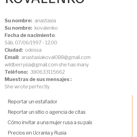
AYUDA
A
Su nombre
anastasia
Su nombre
kovalenko
LA
Fecha de nacimiento
Sáb, 07/06/1997 - 12:00
NAVEGACIÓN
Ciudad
odessa
Email
anastasiakoval088@gmail.com
wildberrysia@gmail.com she has many
Teléfono
380633115662
Muestras de sus mensajes :
She wrote perfectly
Reportar un estafador
Reportar un sitio o agencia de citas
Cómo invitar a una mujer rusa a su país
Precios en Ucrania y Rusia