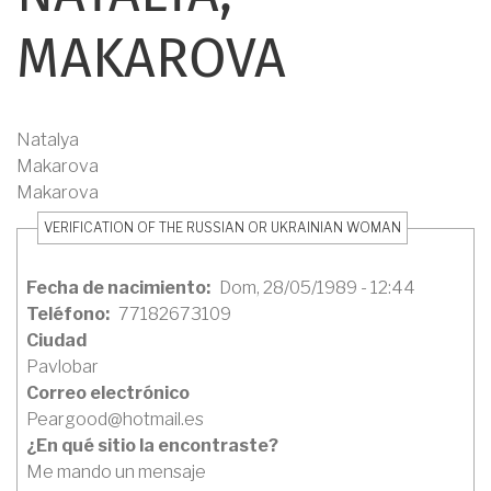
AYUDA
MAKAROVA
A
LA
Natalya
Makarova
NAVEGACIÓN
Makarova
VERIFICATION OF THE RUSSIAN OR UKRAINIAN WOMAN
Fecha de nacimiento
Dom, 28/05/1989 - 12:44
Teléfono
77182673109
Ciudad
Pavlobar
Correo electrónico
Peargood@hotmail.es
¿En qué sitio la encontraste?
Me mando un mensaje