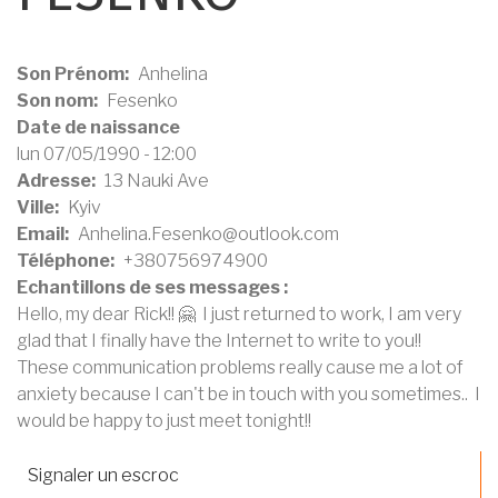
Son Prénom
Anhelina
Son nom
Fesenko
Date de naissance
lun 07/05/1990 - 12:00
Adresse
13 Nauki Ave
Ville
Kyiv
Email
Anhelina.Fesenko@outlook.com
Téléphone
+380756974900
Echantillons de ses messages :
Hello, my dear Rick!! 🤗 I just returned to work, I am very
glad that I finally have the Internet to write to you!!
These communication problems really cause me a lot of
anxiety because I can't be in touch with you sometimes.. I
would be happy to just meet tonight!!
Signaler un escroc